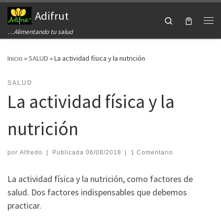
Adifrut
Saltar al contenido
Search
Me
…Alimentando tu salud
Inicio
»
SALUD
»
La actividad física y la nutrición
SALUD
La actividad física y la
nutrición
por
Alfredo
|
Publicada
06/08/2018
|
1 Comentario
La actividad física y la nutrición, como factores de
salud. Dos factores indispensables que debemos
practicar.